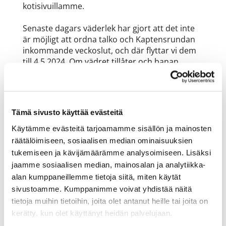
kotisivuillamme.
Senaste dagars väderlek har gjort att det inte
är möjligt att ordna talko och Kaptensrundan
inkommande veckoslut, och där flyttar vi dem
till 4.5.2024. Om vädret tillåter och banan
hinner lite torka, så försöker vi ha öppet under
Vappen. Vi informera om det på våra
hemsidor.
Tämä sivusto käyttää evästeitä
Käytämme evästeitä tarjoamamme sisällön ja mainosten
räätälöimiseen, sosiaalisen median ominaisuuksien
tukemiseen ja kävijämäärämme analysoimiseen. Lisäksi
jaamme sosiaalisen median, mainosalan ja analytiikka-
alan kumppaneillemme tietoja siitä, miten käytät
sivustoamme. Kumppanimme voivat yhdistää näitä
tietoja muihin tietoihin, joita olet antanut heille tai joita on
kerätty, kun olet käyttänyt heidän palvelujaan.