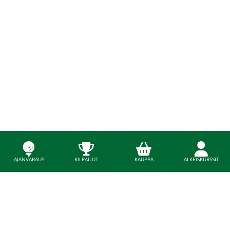
AJANVARAUS
KILPAILUT
KAUPPA
ALKEISKURSSIT