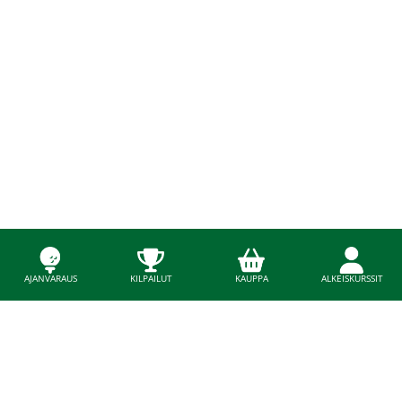
AJANVARAUS
KILPAILUT
KAUPPA
ALKEISKURSSIT