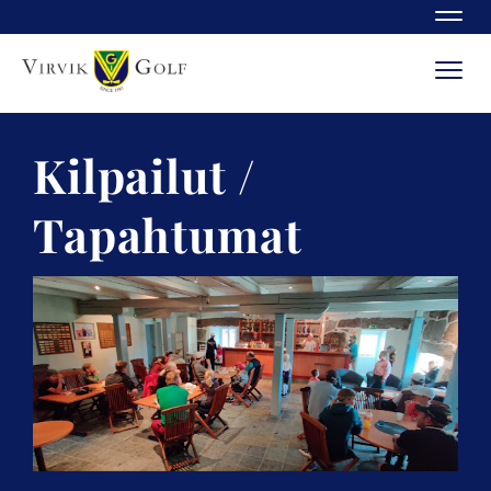
Navi
Navi
Kilpailut /
Tapahtumat