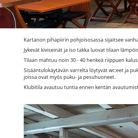
Kartanon pihapiirin pohjoisosassa sijaitsee vanha
Jykevät kiviseinät ja iso takka luovat tilaan lämp
Tilaan mahtuu noin 30 - 40 henkeä riippuen kalus
Sisääntulokäytävän varrelta löytyvät wc:eet ja puk
joissa ovat myös puku- ja pesuhuoneet.
Klubitila avautuu tuntia ennen kentän avautumist