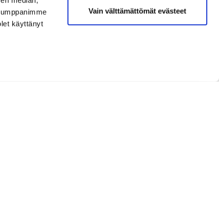
sen median,
Vain välttämättömät evästeet
. Kumppanimme
olet käyttänyt