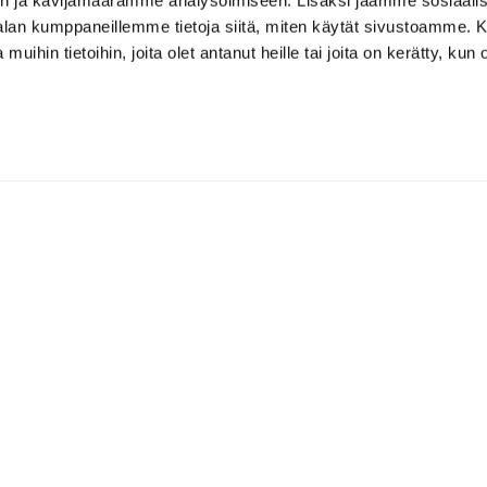
n ja kävijämäärämme analysoimiseen. Lisäksi jaamme sosiaali
-alan kumppaneillemme tietoja siitä, miten käytät sivustoamme
 muihin tietoihin, joita olet antanut heille tai joita on kerätty, kun 
Caddiemaster
caddiemaster@virvikgolf.fi
Puh. 0300472386