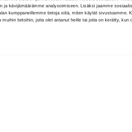
n ja kävijämäärämme analysoimiseen. Lisäksi jaamme sosiaali
-alan kumppaneillemme tietoja siitä, miten käytät sivustoamme
 muihin tietoihin, joita olet antanut heille tai joita on kerätty, kun 
Caddiemaster
caddiemaster@virvikgolf.fi