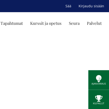
Sää
Kirjaudu sisään
 / Tapahtumat
Kurssit ja opetus
Seura
Palvelut
AJANVARAUS
KILPAILUT