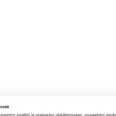
teitä
mamme sisällön ja mainosten räätälöimiseen, sosiaalisen medi