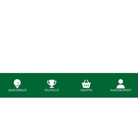
AJANVARAUS
KILPAILUT
KAUPPA
ALKEISKURSSIT