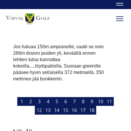
Navi
Navi
Jos haluaa 150m ampiaiselle, vaatii se noin
266m draivin puiden yli, keväällä ennen
lehtien tuloa kannattaa
kokeilla.....löytöpalloilla. Suoraan greenille
pääsee hyvin sellaisella 372 metrisellä. 350
metrinen jää bunkkeriin.
1
2
3
4
5
6
7
8
9
10
11
12
13
14
15
16
17
18